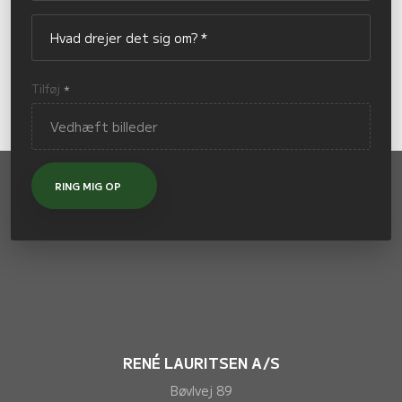
Tilføj
*
RENÉ LAURITSEN A/S
Bøvlvej 89